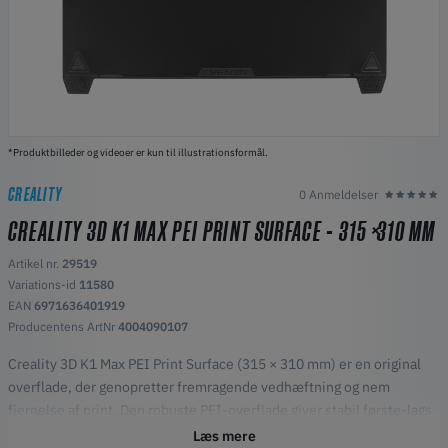
*Produktbilleder og videoer er kun til illustrationsformål.
CREALITY
0 Anmeldelser
CREALITY 3D K1 MAX PEI PRINT SURFACE - 315 X 310 MM
Artikel nr.
29519
Variations-id
11580
EAN
6971636401919
Producentens ArtNr
4004090107
Creality 3D K1 Max PEI Print Surface (315 × 310 mm) er en original
overflade, der genopretter fremragende vedhæftning og nem
fjernelse af print. Den robuste PEI-overflade giver stabil første-lags
vedhæftning og tåler opvarmet byggeplade. Træk, monter og kom i
Læs mere