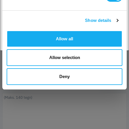
Efternavn*
Show details
Accepter land
E-mail*
Allow all
Forretning
Allow selection
Telefon
Deny
Besked*