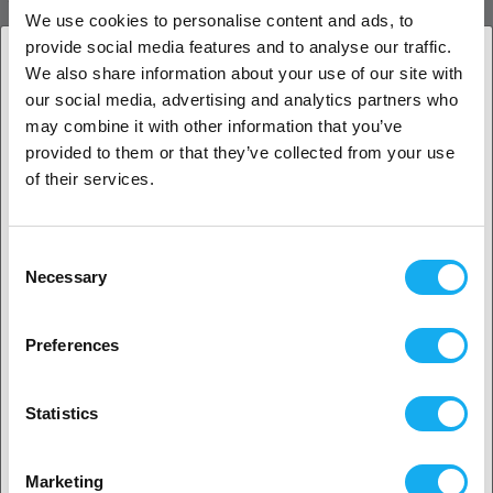
We use cookies to personalise content and ads, to
PEI-printoverflade til Creality 3D K1 Max.
provide social media features and to analyse our traffic.
Størrelse: 315 × 310 mm
We also share information about your use of our site with
our social media, advertising and analytics partners who
1. Er du erhvervskunde eller privatkunde?
ANMELDELSER
may combine it with other information that you’ve
provided to them or that they’ve collected from your use
Erhvervskunde
of their services.
Privat kunde
Consent
Necessary
Selection
SPØRGSMÅL OM ARTIKLEN?
2. Det ser ud til, at du er fra
USA
Preferences
Ja, fortsæt
Artikel
Statistics
Ingen? Vælg dit land!
Marketing