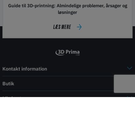
Guide til 3D-printning: Almindelige problemer, årsager og
løsninger
LÆS MERE
Kontakt information
Butik
Min konto
Service
Betalning