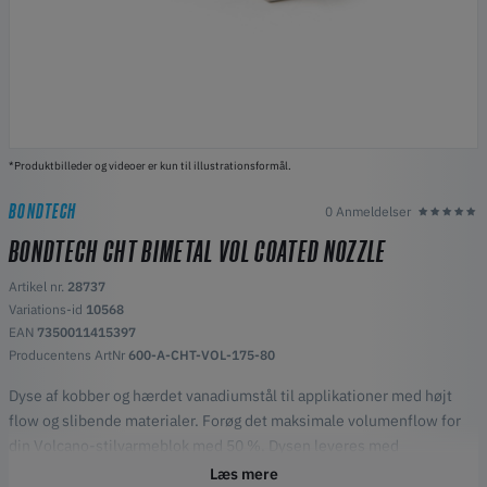
*Produktbilleder og videoer er kun til illustrationsformål.
BONDTECH
0 Anmeldelser
BONDTECH CHT BIMETAL VOL COATED NOZZLE
Artikel nr.
28737
Variations-id
10568
EAN
7350011415397
Producentens ArtNr
600-A-CHT-VOL-175-80
Dyse af kobber og hærdet vanadiumstål til applikationer med højt
flow og slibende materialer. Forøg det maksimale volumenflow for
din Volcano-stilvarmeblok med 50 %. Dysen leveres med
nikkelbelægning (grå farve).
Læs mere