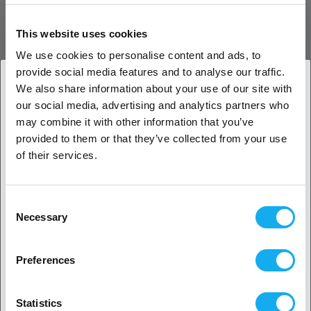
Kobber krop
Indsatser af hærdet vanadiumstål
This website uses cookies
Nikkelbelægning
Tilgængelige størrelser : 0,40, 0,60, 0,80 og 1,0 mm
We use cookies to personalise content and ads, to
Optimeret til 1,75 mm filament
provide social media features and to analyse our traffic.
Kompatibel med 2,85 mm filament
We also share information about your use of our site with
Kræver en 6 mm skruenøgle
our social media, advertising and analytics partners who
1. Er du erhvervskunde eller privatkunde?
may combine it with other information that you’ve
Fordele ved Bondtech CHT BiMetal BiMetal Vol
provided to them or that they’ve collected from your use
Coated Dyse
Erhvervskunde
of their services.
Slibningssikker til arbejde med kulstof- og
glasfiberkompositmaterialer
Privat kunde
Højere smeltekapacitet ved at øge overfladen af
Consent
varmevæggene
Necessary
Selection
Forøgelse af flowhastigheden mellem 25 og 65 %
2. Det ser ud til, at du er fra
USA
Konkurrencedygtig pris/præstationspris
Bearbejdet med ultrapræcision
Preferences
Ja, fortsæt
Kobberhus og dyse af hærdet vanadiumstål med
nikkelbelagt overflade
Følger dysestandard
Statistics