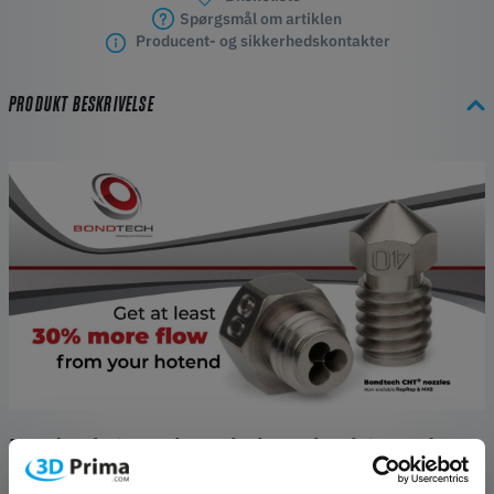
Spørgsmål om artiklen
Producent- og sikkerhedskontakter
PRODUKT BESKRIVELSE
Bondtech CHT BiMetal BiMetal Vol Coated
Dyse Funktioner