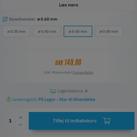
nikkelkompositbelægning, der er designet til meget lav friktion. Det
Læs mere
giver en af de laveste friktionskoefficienter, bedre end nikkel med
PTFE co-deposit. TwinClad XT-belægningen er også meget hård og
Dysediameter:
⌀ 0.60 mm
slidstærk. Hvis du arbejder med slibende kulfiber, rustfrit stål,
⌀ 0.30 mm
⌀ 0.40 mm
⌀ 0.60 mm
⌀ 0.80 mm
træfyldte eller andre metalfyldte filamenter, vil dette i høj grad
forbedre levetiden for din dyse.
Passer til:
FlashForge Creator 3 Pro
FlashForge Creator 4
149,00
DKK
FlashForge Guider 3
Inkl. Moms ekskl
Forsendelse
FlashForge Guider 3 Plus
Lagerbalance:
6
Leveringstid:
På Lager - Klar til Afsendelse
Tilføj til indkøbskurv