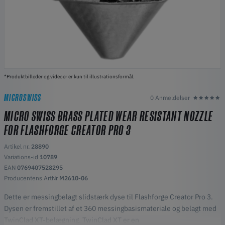
*Produktbilleder og videoer er kun til illustrationsformål.
MICROSWISS
0 Anmeldelser
MICRO SWISS BRASS PLATED WEAR RESISTANT NOZZLE
FOR FLASHFORGE CREATOR PRO 3
Artikel nr.
28890
Variations-id
10789
EAN
0769407528295
Producentens ArtNr
M2610-06
Dette er messingbelagt slidstærk dyse til Flashforge Creator Pro 3.
Dysen er fremstillet af et 360 messingbasismateriale og belagt med
TwinClad XT-belægning. TwinClad XT er en