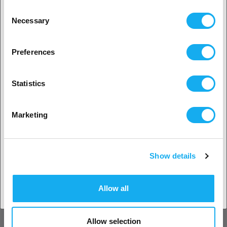
Consent
FlashForge Creator3 Pro
Necessary
Selection
FlashForge Creator4
2. Det ser ud til, at du er fra
USA
FlashForge Guider3
FlashForge Guider3 Plus
Preferences
Ja, fortsæt
ANMELDELSER
Statistics
Ingen? Vælg dit land!
Marketing
SPØRGSMÅL OM ARTIKLEN?
Show details
Accepter land
Allow all
Artikel
Allow selection