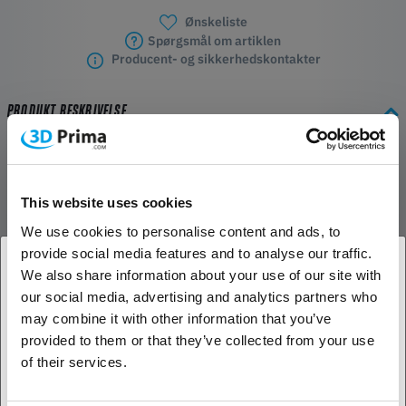
Ønskeliste
Spørgsmål om artiklen
Producent- og sikkerhedskontakter
PRODUKT BESKRIVELSE
Messingbelagt slidstærk dyse til Flashforge
Creator Pro 3
This website uses cookies
Dysen er fremstillet af et 360 messinggrundmateriale og belagt med
We use cookies to personalise content and ads, to
TwinClad XT-belægning. TwinClad XT er en
provide social media features and to analyse our traffic.
nikkelkompositbelægning, der er designet til meget lav friktion. Det
We also share information about your use of our site with
giver en af de laveste friktionskoefficienter, bedre end nikkel med
our social media, advertising and analytics partners who
1. Er du erhvervskunde eller privatkunde?
PTFE-medaflejring. TwinClad XT-belægningen er også meget hård og
may combine it with other information that you’ve
slidstærk. Hvis du arbejder med slibende kulfiber, rustfrit stål,
provided to them or that they’ve collected from your use
træfyldte eller andre metalfyldte filamenter, vil dette i høj grad
Erhvervskunde
of their services.
forbedre levetiden for din dyse.
Privat kunde
Passer til: