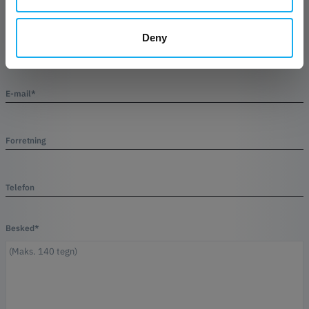
Deny
Efternavn*
E-mail*
Forretning
Telefon
Besked*