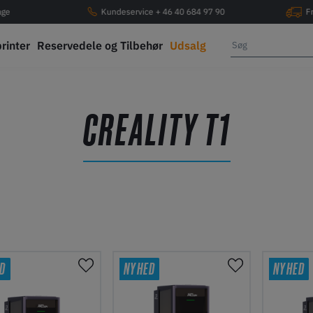
age
Kundeservice + 46 40 684 97 90
F
printer
Reservedele og Tilbehør
Udsalg
CREALITY T1
D
NYHED
NYHED