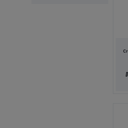
Cr
Tilfø