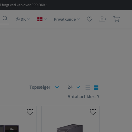
ri fragt ved køb over 399 DKK!
Hurtig levering 2-6 dage
DK
Privatkunde
Antal artikler: 7