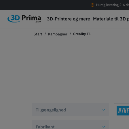
Fri fragt ved køb over 399 DKK!
Hurtig levering 2-6 d
3D-Printere og mere
Materiale til 3D 
Kampagner
Creality T1
NYHE
Tilgængelighed
Fabrikant