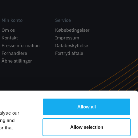
Min konto
Service
Om os
Købebetingelser
Kontakt
Impressum
Presseinformation
Databeskyttelse
Forhandlere
Fortryd aftale
Åbne stillinger
Allow all
alyse our
ing and
Allow selection
r that