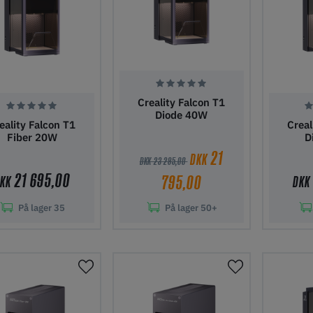
Creality Falcon T1
Diode 40W
eality Falcon T1
Creal
Fiber 20W
D
21
DKK
DKK 23 295,00
21 695,00
795,00
DKK
DKK
På lager
35
På lager
50+
j til indkøbskurv
Tilføj til indkøbskurv
Tilføj ti