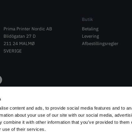
Butik
Prima Printer Nordic AB
Betaling
Blidögatan 27 D
Levering
211 24 MALMØ
Afbestillingsregler
SVERIGE
s
ise content and ads, to provide social media features and to an
rmation about your use of our site with our social media, advertis
 combine it with other information that you’ve provided to them o
 use of their services.