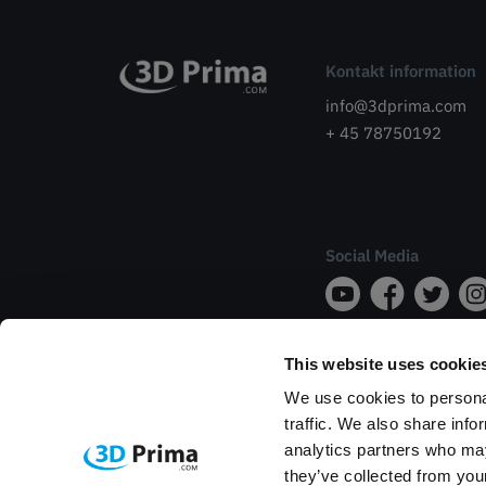
Kontakt information
info@3dprima.com
+ 45 78750192
Social Media
This website uses cookie
We use cookies to personal
traffic. We also share info
analytics partners who may
they’ve collected from your