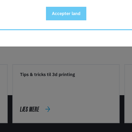
Accepter land
Tips & tricks til 3d printing
LÆS MERE