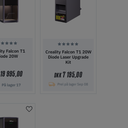
ity Falcon T1
Creality Falcon T1 20W
iode 20W
Diode Laser Upgrade
Kit
19 995,00
7 195,00
DKK
Prel på lager Sep 08
På lager
17
l indkøbskurv
Tilføj til indkøbskurv