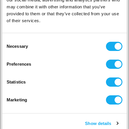
1. Er du erhvervskunde eller privatkunde?
may combine it with other information that you’ve
provided to them or that they’ve collected from your use
Erhvervskunde
of their services.
Privat kunde
Consent
Necessary
Selection
2. Det ser ud til, at du er fra
USA
Preferences
Ja, fortsæt
Statistics
Ingen? Vælg dit land!
Marketing
Show details
Accepter land