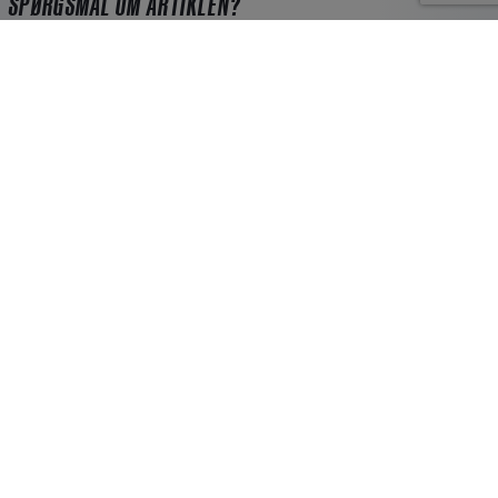
SPØRGSMÅL OM ARTIKLEN?
Artikel
Efternavn*
E-mail*
Forretning
Telefon