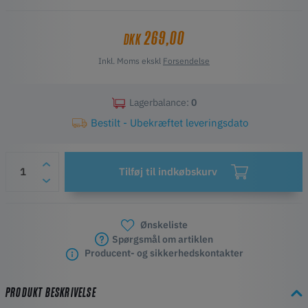
silikonemåtte, rengøringsklude og handsker. Hvert element er
omhyggeligt udvalgt til at give effektiv rengøring uden at beskadige
269,00
DKK
sarte komponenter eller gå på kompromis med printkvaliteten.
Inkl. Moms ekskl
Forsendelse
Lagerbalance:
0
Bestilt - Ubekræftet leveringsdato
Tilføj til indkøbskurv
Ønskeliste
Spørgsmål om artiklen
Producent- og sikkerhedskontakter
PRODUKT BESKRIVELSE