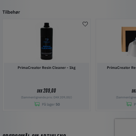
Tilbehør
PrimaCreator Resin Cleaner - 1kg
PrimaCreator Res
209,00
DKK
DK
(Sammenlignende pris: DKK 209,00/)
(Sammenlignen
På lager
50
P