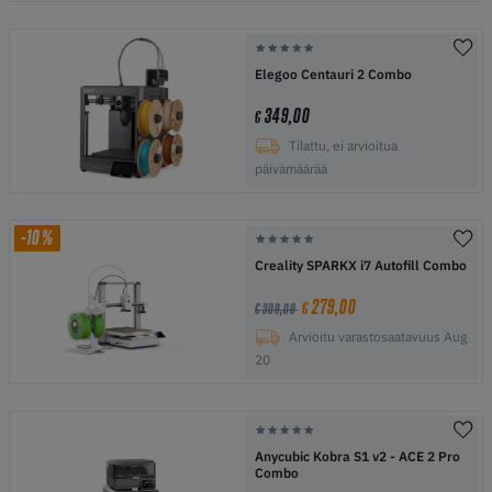
Elegoo Centauri 2 Combo
349,00
€
Tilattu, ei arvioitua
päivämäärää
-10%
Creality SPARKX i7 Autofill Combo
279,00
€
€ 309,00
Arvioitu varastosaatavuus Aug
20
Anycubic Kobra S1 v2 - ACE 2 Pro
Combo