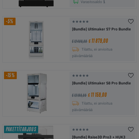
Varastosaldo
1
-5%
[Bundle] Ultimaker S7 Pro Bundle
11 879,00
€
€ 12 499,00
Tilattu, ei arvioitua
päivämäärää
-15%
[Bundle] Ultimaker S8 Pro Bundle
11 159,00
€
€ 13 199,00
Tilattu, ei arvioitua
päivämäärää
PAKETTITARJOUS
[Bundle] Raise3D Pro3 + HUK3