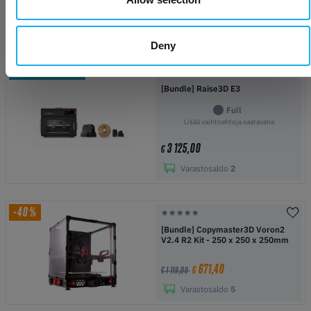
Tilattu, ei arvioitua
päivämäärää
Deny
PAKETTITARJOUS
[Bundle] Raise3D E3
Full
Lisää vaihtoehtoja saatavana
3 125,00
€
Varastosaldo
2
-40%
[Bundle] Copymaster3D Voron2
V2.4 R2 Kit - 250 x 250 x 250mm
671,40
€
€ 1 119,00
Varastosaldo
5