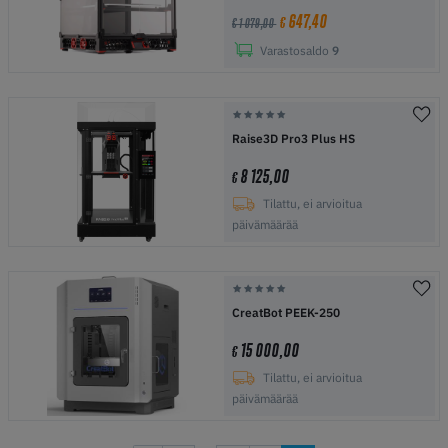
647,40
€
€ 1 079,00
Varastosaldo
9
Raise3D Pro3 Plus HS
8 125,00
€
Tilattu, ei arvioitua
päivämäärää
CreatBot PEEK-250
15 000,00
€
Tilattu, ei arvioitua
päivämäärää