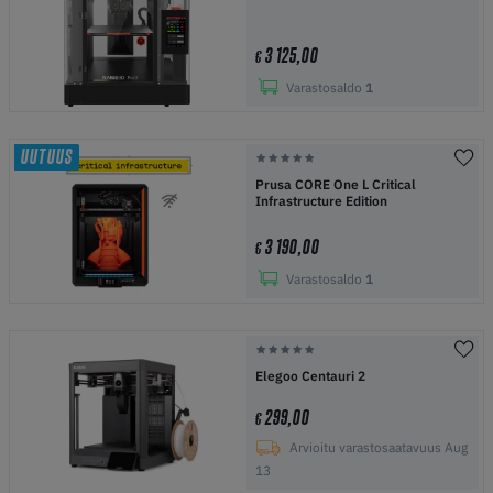
3 125,00
€
Varastosaldo
1
UUTUUS
Prusa CORE One L Critical
Infrastructure Edition
3 190,00
€
Varastosaldo
1
Elegoo Centauri 2
299,00
€
Arvioitu varastosaatavuus Aug
13