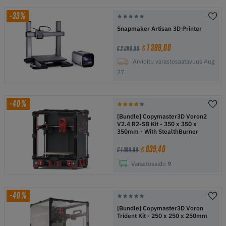
-33%
Snapmaker Artisan 3D Printer
1 399,00
€
€ 2 099,00
Arvioitu varastosaatavuus Aug
27
-40%
[Bundle] Copymaster3D Voron2
V2.4 R2-SB Kit - 350 x 350 x
350mm - With StealthBurner
839,40
€
€ 1 399,00
Varastosaldo
9
-40%
[Bundle] Copymaster3D Voron
Trident Kit - 250 x 250 x 250mm