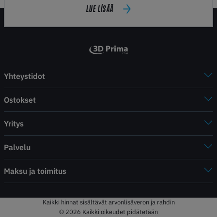
LUE LISÄÄ
Yhteystidot
Ostokset
Yritys
Palvelu
Maksu ja toimitus
Kaikki hinnat sisältävät arvonlisäveron ja rahdin
© 2026 Kaikki oikeudet pidätetään