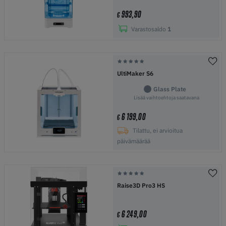
993,90
€
Varastosaldo
1
UltiMaker S6
Glass Plate
Lisää vaihtoehtoja saatavana
6 199,00
€
Tilattu, ei arvioitua
päivämäärää
Raise3D Pro3 HS
6 249,00
€