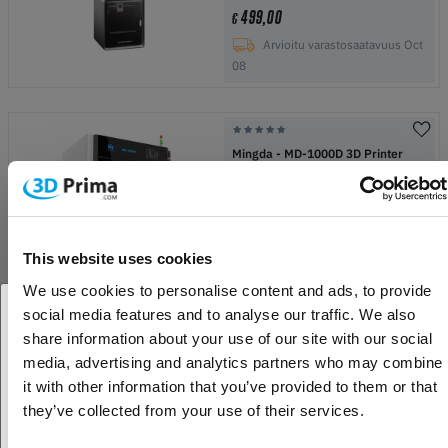
499,00
€
Arvioitu varastosaatavuus Oct
08
Mingda - MD-1000D 3D Printer
38 749,00
€
Tilattu, ei arvioitua
päivämäärää
This website uses cookies
We use cookies to personalise content and ads, to provide
social media features and to analyse our traffic. We also
Prusa Pro HT90
share information about your use of our site with our social
Oletko yritys- vai yksityisasiakas?
media, advertising and analytics partners who may combine
11 499,00
it with other information that you’ve provided to them or that
€
Yritysasiakas
they’ve collected from your use of their services.
Tilaustuote