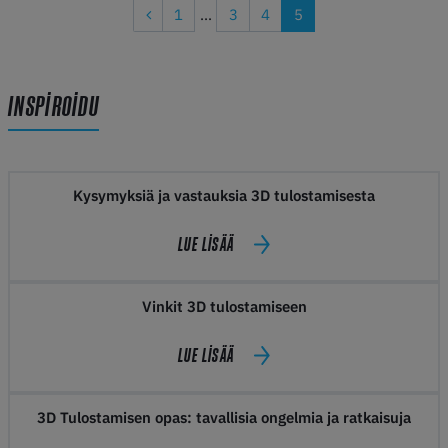
1
...
3
4
5
INSPIROIDU
Kysymyksiä ja vastauksia 3D tulostamisesta
LUE LISÄÄ
Vinkit 3D tulostamiseen
LUE LISÄÄ
3D Tulostamisen opas: tavallisia ongelmia ja ratkaisuja