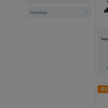
Valmistaja
Two
Lis
-12%