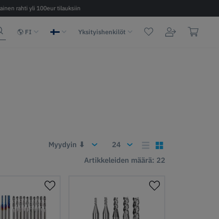
ainen rahti yli 100eur tilauksiin
Nopea toimitus 2 - 6 päivää EU:n sisäl
FI
Yksityishenkilöt
Artikkeleiden määrä: 22