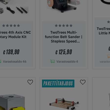
TwoTre
rees 4th Axis CNC
TwoTrees Multi-
Little
tary Module Kit
function Belt Sander |
Stepless Speed
Adjustment
139,90
125,90
€
€
Varastosaldo
46
Varastosaldo
4
varasto
ää ostoskoriin
Lisää ostoskoriin
Lisää 
PAKETTITARJOUS