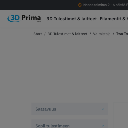
Ilmainen rahti yli 100eur tilauksiin
Nopea toimitus 2 - 6 päivää E
3D Tulostimet & laitteet
Filamentit & 
3D Tulostimet & laitteet
Valmistaja
Two Tr
Saatavuus
Sopii tulostimeen