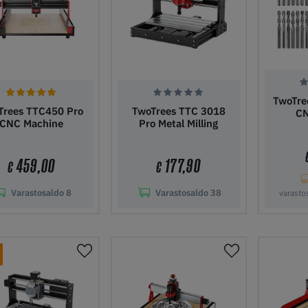
TwoTree
Trees TTC450 Pro
TwoTrees TTC 3018
CN
CNC Machine
Pro Metal Milling
459,00
177,90
€
€
Varastosaldo
8
Varastosaldo
38
varasto
ää ostoskoriin
Lisää ostoskoriin
Lisää 