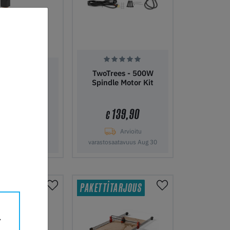
TwoTrees - 500W
ees 500W Air
Spindle Motor Kit
ooling Kit
139,90
€
105,00
€
Arvioitu
arastosaldo
14
varastosaatavuus Aug 30
ostoskoriin
Lisää ostoskoriin
PAKETTITARJOUS