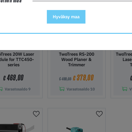
Hyväksy maa
Trees 20W Laser
TwoTrees RS-200
TwoTree
ule for TTC450-
Wood Planer &
Lase
series
Trimmer
469,00
379,00
€
€
€ 499,00
Varastosaldo
9
Varastosaldo
10
V
ää ostoskoriin
Lisää ostoskoriin
Lisää 