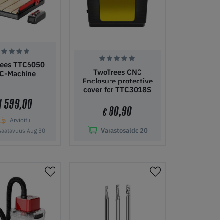
rees TTC6050
TwoTrees CNC
C-Machine
Enclosure protective
cover for TTC3018S
1 599,00
60,90
€
Arvioitu
Varastosaldo
20
saatavuus Aug 30
ostoskoriin
Lisää ostoskoriin