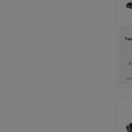
Tw
€
var
Lis