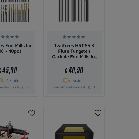
s End Mills for
TwoTrees HRC55 3
C - 40pcs
Flute Tungsten
Carbide End Mills for
CNC - 5pcs
45,90
40,90
€
€
Arvioitu
Arvioitu
saatavuus Aug 30
varastosaatavuus Aug 30
ostoskoriin
Lisää ostoskoriin