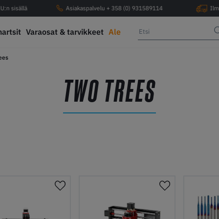
U:n sisällä
Asiakaspalvelu + 358 (0) 931589114
Ilm
hartsit
Varaosat & tarvikkeet
Ale
ees
TWO TREES