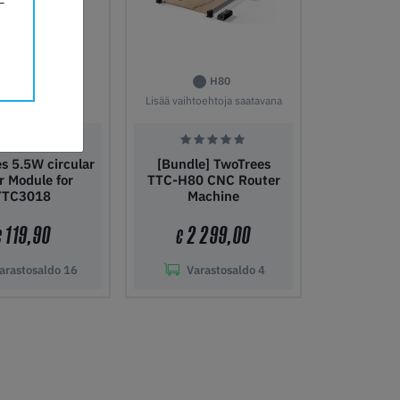
H80
Lisää vaihtoehtoja saatavana
s 5.5W circular
[Bundle] TwoTrees
r Module for
TTC-H80 CNC Router
TTC3018
Machine
119,90
2 299,00
€
€
arastosaldo
16
Varastosaldo
4
ostoskoriin
Lisää ostoskoriin