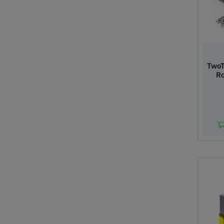
TwoT
Ro
Lis