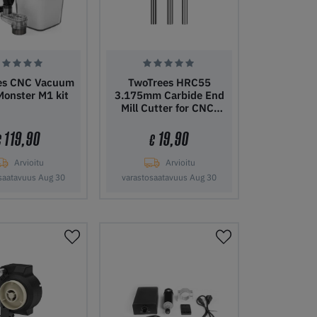
es CNC Vacuum
TwoTrees HRC55
 Monster M1 kit
3.175mm Carbide End
Mill Cutter for CNC-
3pcs
119,90
19,90
€
€
Arvioitu
Arvioitu
saatavuus Aug 30
varastosaatavuus Aug 30
ostoskoriin
Lisää ostoskoriin