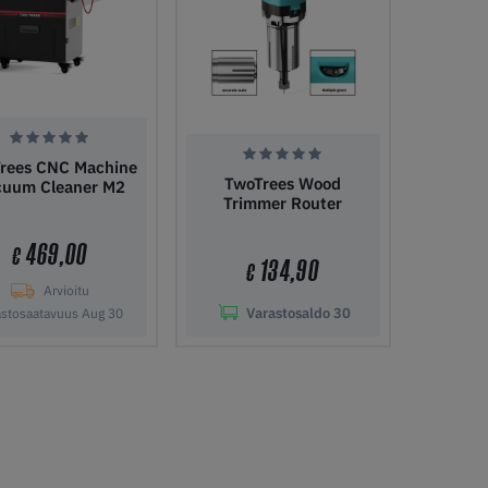
rees CNC Machine
TwoTrees Wood
cuum Cleaner M2
Trimmer Router
469,00
€
134,90
€
Arvioitu
Varastosaldo
30
astosaatavuus Aug 30
ää ostoskoriin
Lisää ostoskoriin