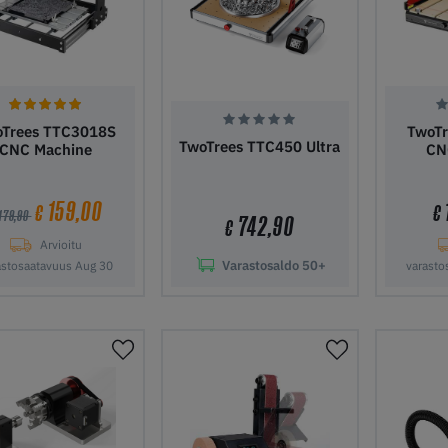
oTrees TTC3018S
TwoT
TwoTrees TTC450 Ultra
CNC Machine
CN
159,00
€
€
 179,90
742,90
€
Arvioitu
Varastosaldo
50+
astosaatavuus Aug 30
varasto
ää ostoskoriin
Lisää ostoskoriin
Lisää 