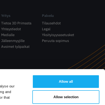
Yritys
Palvelu
Tietoa 3D Primasta
Tilausehdot
Yhteystiedot
Legal
Medialle
Yksityisyysasetusket
Jälleenmyyjille
Peruuta sopimus
Avoimet työpaikat
Allow all
alyse our
ing and
Allow selection
r that