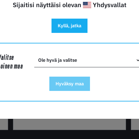
Sijaitisi näyttäisi olevan
Yhdysvallat
Kyllä, jatka
Valitse
toinen maa
Vinkit 3D tulostamiseen
Hyväksy maa
LUE LISÄÄ