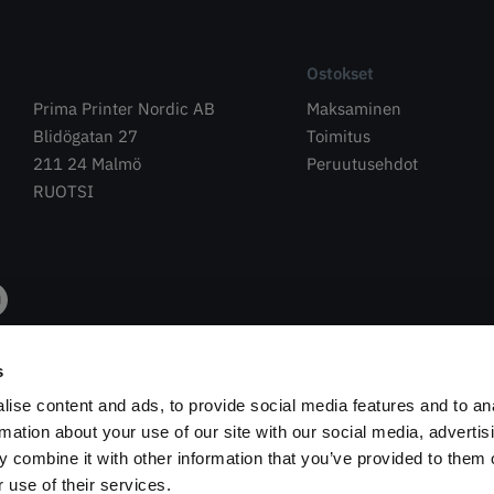
Ostokset
Prima Printer Nordic AB
Maksaminen
Blidögatan 27
Toimitus
211 24 Malmö
Peruutusehdot
RUOTSI
s
ise content and ads, to provide social media features and to an
rmation about your use of our site with our social media, advertis
 combine it with other information that you’ve provided to them o
 use of their services.