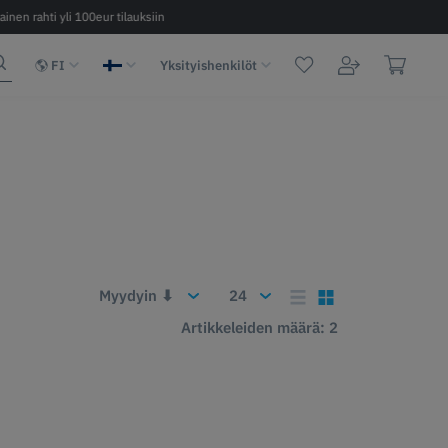
ainen rahti yli 100eur tilauksiin
Nopea toimitus 2 - 6 päivää EU:n sisäl
FI
Yksityishenkilöt
Artikkeleiden määrä: 2