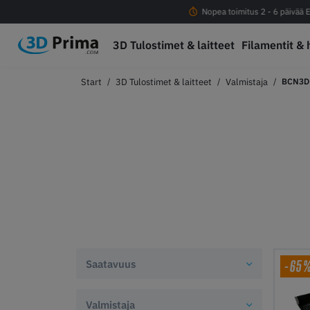
Ilmainen rahti yli 100eur tilauksiin
Nopea toimitus 2 - 6 päivää E
3D Tulostimet & laitteet
Filamentit & 
3D Tulostimet & laitteet
Valmistaja
BCN3D
-65
Saatavuus
Valmistaja