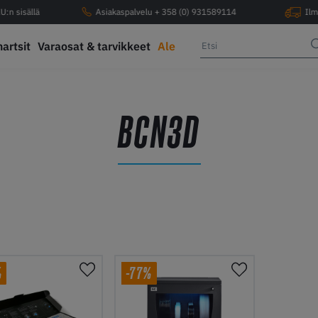
U:n sisällä
Asiakaspalvelu + 358 (0) 931589114
Ilm
hartsit
Varaosat & tarvikkeet
Ale
BCN3D
%
-77%