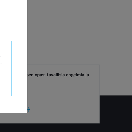
3D Tulostamisen opas: tavallisia ongelmia ja
ratkaisuja
LUE LISÄÄ