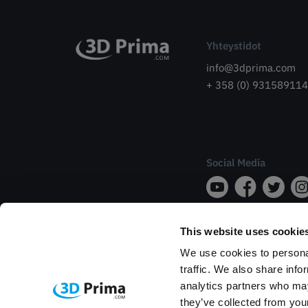
Yhteystidot
info@3dprima.com
+ 358 (0) 931589114
Social Media
This website uses cookie
We use cookies to personal
traffic. We also share info
analytics partners who may
they’ve collected from your