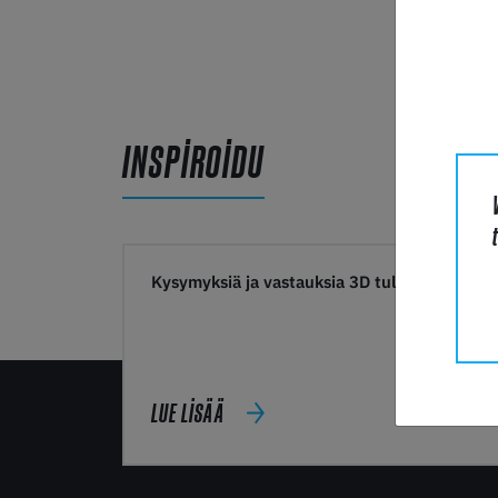
INSPIROIDU
Kysymyksiä ja vastauksia 3D tulostamisesta
LUE LISÄÄ