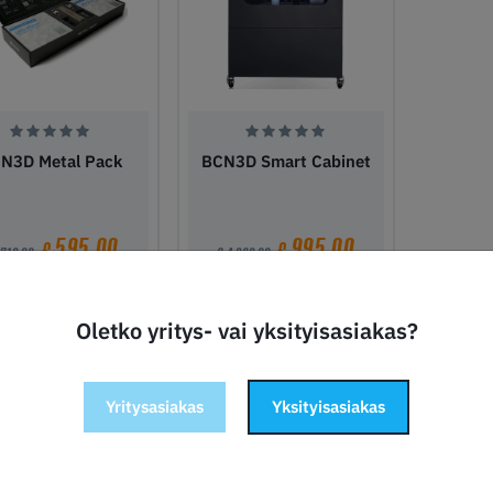
N3D Metal Pack
BCN3D Smart Cabinet
595,00
995,00
€
€
 719,00
€ 4 369,00
Varastosaldo
7
Varastosaldo
3
Oletko yritys- vai yksityisasiakas?
ää ostoskoriin
Lisää ostoskoriin
Yritysasiakas
Yksityisasiakas