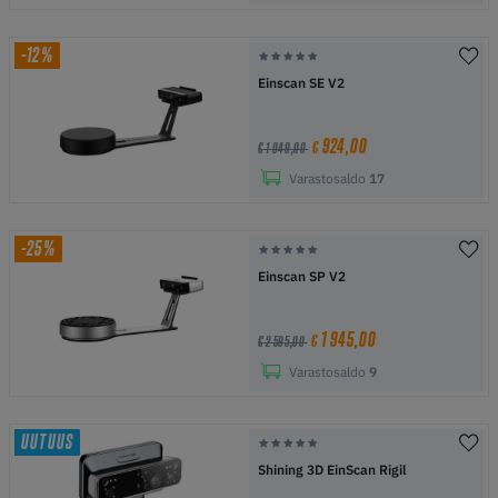
-12%
Einscan SE V2
924,00
€
€ 1 049,00
Varastosaldo
17
-25%
Einscan SP V2
1 945,00
€
€ 2 595,00
Varastosaldo
9
UUTUUS
Shining 3D EinScan Rigil