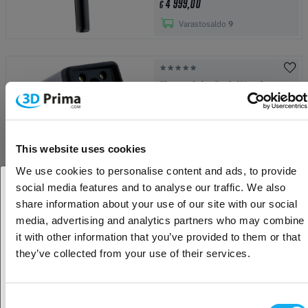
4 999,00
€
Varastosaldo
9
Einscan Color Pack 2X series
849,00
€
Tilaustuote
This website uses cookies
We use cookies to personalise content and ads, to provide
social media features and to analyse our traffic. We also
share information about your use of our site with our social
EinScan H2
Oletko yritys- vai yksityisasiakas?
media, advertising and analytics partners who may combine
it with other information that you’ve provided to them or that
6 249,00
€
Yritysasiakas
they’ve collected from your use of their services.
Varastosaldo
1
Yksityisasiakas
Consent