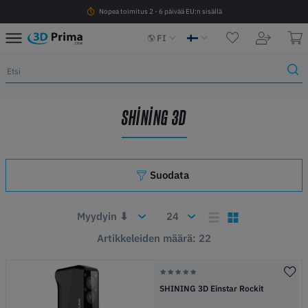
Nopea toimitus 2 - 6 päivää EU:n sisällä
FI
SHINING 3D
Suodata
Artikkeleiden määrä: 22
SHINING 3D Einstar Rockit