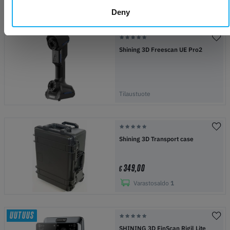
Tilaustuote
Deny
Shining 3D Freescan UE Pro2
Tilaustuote
Shining 3D Transport case
349,00
€
Varastosaldo
1
UUTUUS
SHINING 3D EinScan Rigil Lite