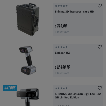
Shining 3D Transport case HD
349,00
€
Tilaustuote
EinScan HX
12 498,75
€
Tilaustuote
UUTUUS
SHINING 3D EinScan Rigil Lite - 32
GB Limited Edition