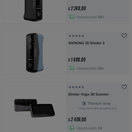
2 249,00
€
Varastosaldo
50+
SHINING 3D Einstar 2
1 499,00
€
Varastosaldo
50+
Einstar Vega 3D Scanner
Titanium Gray
Lisää vaihtoehtoja saatavana
2 499,00
€
Varastosaldo
24