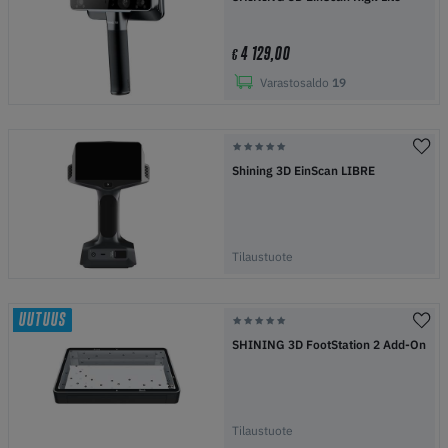
4 129,00
€
Varastosaldo
19
Shining 3D EinScan LIBRE
Tilaustuote
UUTUUS
SHINING 3D FootStation 2 Add-On
Tilaustuote