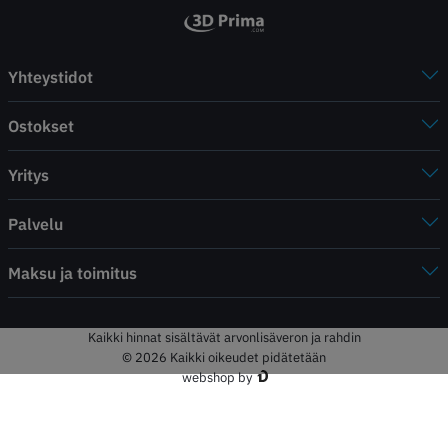
Yhteystidot
Ostokset
Yritys
Palvelu
Maksu ja toimitus
Kaikki hinnat sisältävät arvonlisäveron ja rahdin
© 2026 Kaikki oikeudet pidätetään
webshop by