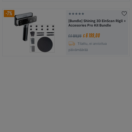
-7%
[Bundle] Shining 3D EinScan Rigil +
Accesories Pro Kit Bundle
6 199,00
€
€ 6 698,00
Tilattu, ei arvioitua
päivämäärää