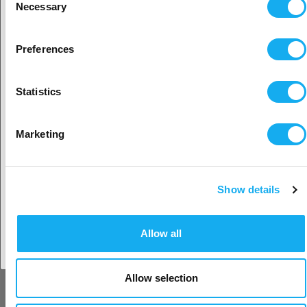
Necessary
Selection
Shining 3D FreeScan Combo+
Sijaitisi näyttäisi olevan
Yhdysvallat
Preferences
Kyllä, jatka
Tilaustuote
Statistics
UUTUUS
Valitse toinen maa
Marketing
SHINING 3D EinScan Medixa
Show details
Tilaustuote
Hyväksy maa
Allow all
Shining 3D FreeScan Trio
Allow selection