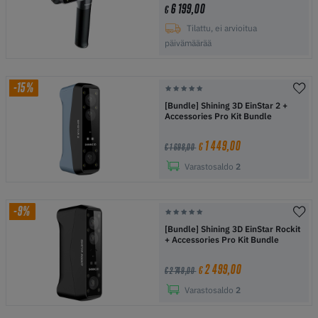
6 199,00
€
Tilattu, ei arvioitua
päivämäärää
-15%
[Bundle] Shining 3D EinStar 2 +
Accessories Pro Kit Bundle
1 449,00
€
€ 1 698,00
Varastosaldo
2
-9%
[Bundle] Shining 3D EinStar Rockit
+ Accessories Pro Kit Bundle
2 499,00
€
€ 2 749,00
Varastosaldo
2