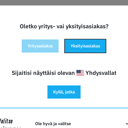
Oletko yritys- vai yksityisasiakas?
Yritysasiakas
Yksityisasiakas
Sijaitisi näyttäisi olevan
Yhdysvallat
Vinkit 3D tulostamiseen
Kyllä, jatka
LUE LISÄÄ
Valitse