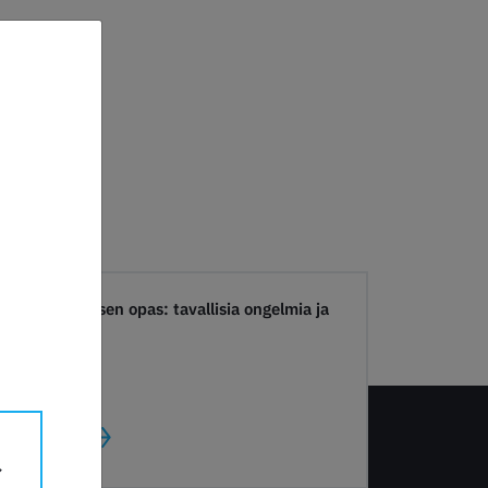
3D Tulostamisen opas: tavallisia ongelmia ja
ratkaisuja
LUE LISÄÄ