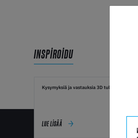
INSPIROIDU
Kysymyksiä ja vastauksia 3D tulostamisesta
LUE LISÄÄ