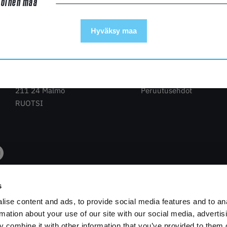
toinen maa
Hyväksy maa
Ostokset
Prima Printer Nordic AB
Maksaminen
Blidögatan 27
Toimitus
211 24 Malmö
Peruutusehdot
RUOTSI
s
ise content and ads, to provide social media features and to an
rmation about your use of our site with our social media, advertis
 combine it with other information that you’ve provided to them o