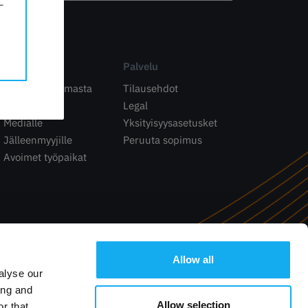
Yritys
Palvelu
Tietoa 3D Primasta
Tilausehdot
Yhteystiedot
Legal
Medialle
Yksityisyysasetusket
Jälleenmyyjille
Peruuta sopimus
Avoimet työpaikat
Allow all
alyse our
ing and
Allow selection
r that