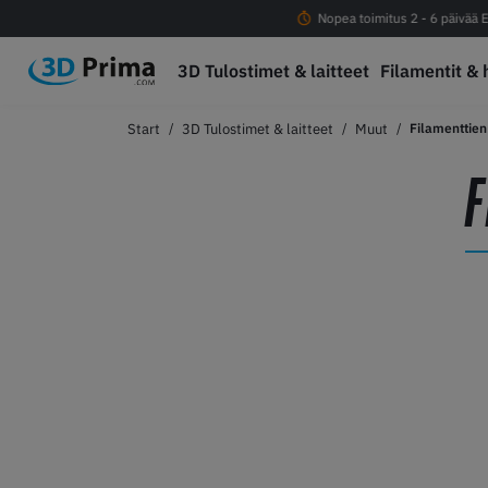
Ilmainen rahti yli 100eur tilauksiin
Nopea toimitus 2 - 6 päivää E
3D Tulostimet & laitteet
Filamentit & 
3D Tulostimet & laitteet
Muut
Filamenttien
F