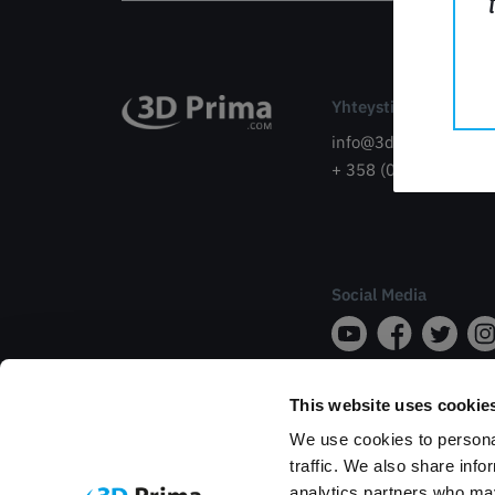
Yhteystidot
info@3dprima.com
+ 358 (0) 931589114
Social Media
This website uses cookie
We use cookies to personal
traffic. We also share info
analytics partners who may