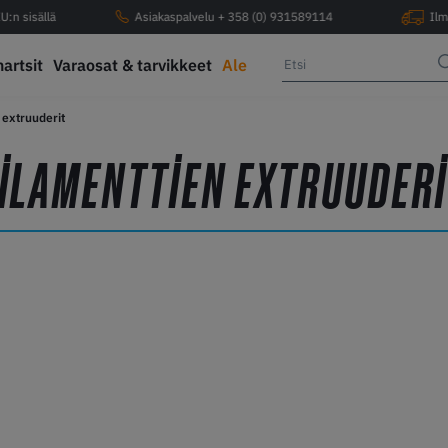
U:n sisällä
Asiakaspalvelu + 358 (0) 931589114
Ilm
hartsit
Varaosat & tarvikkeet
Ale
 extruuderit
ILAMENTTIEN EXTRUUDER