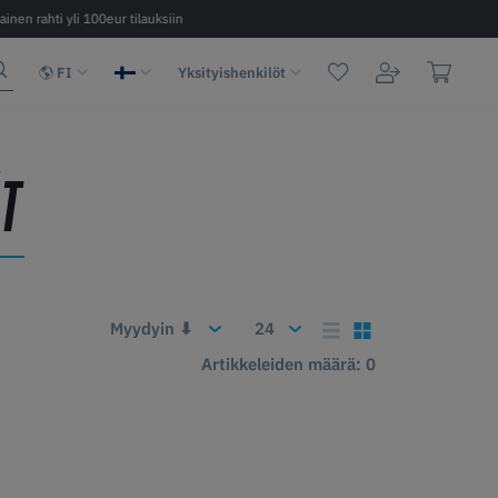
ainen rahti yli 100eur tilauksiin
Nopea toimitus 2 - 6 päivää EU:n sisäl
FI
Yksityishenkilöt
IT
Artikkeleiden määrä: 0